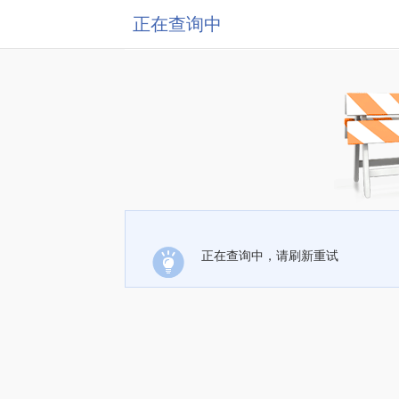
正在查询中
正在查询中，请刷新重试